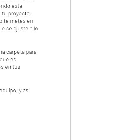
endo esta 
 tu proyecto. 
o te metes en 
ue se ajuste a lo 
na carpeta para 
 que es 
s en tus 
quipo, y así 