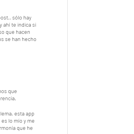
ost,, sólo hay 
ahí te indica si 
uso que hacen 
eos se han hecho 
mos que 
rencia. 
lema, esta app 
 es lo mío y me 
rmonía que he 