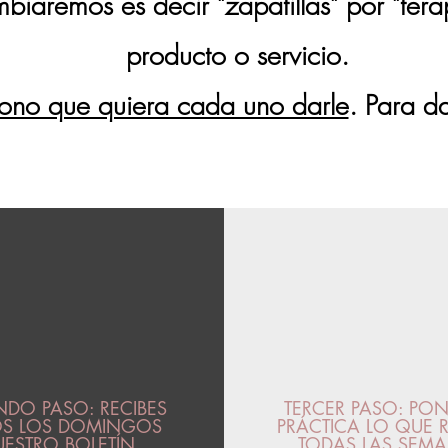
mbiaremos es decir "zapatillas" por "ter
producto o servicio.
tono que quiera cada uno darle
. Para da
CÓMO FUNCIONA LA MEMBRE
DO PASO: RECIBES
TERCER PASO: PO
S LOS DOMINGOS
PRÁCTICA LO QUE R
ESTRO BOLETÍN
TODAS LAS SEM