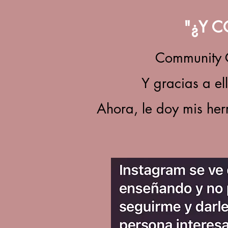
"¿Y C
Community G
Y gracias a el
Ahora, le doy mis he