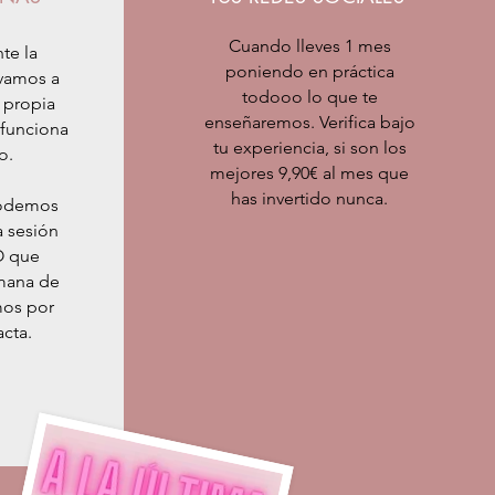
Cuando lleves 1 mes
te la
poniendo en práctica
vamos a
todooo lo que te
u propia
enseñaremos. Verifica bajo
 funciona
tu experiencia, si son los
o.
mejores 9,90€ al mes que
has invertido nunca.
podemos
a sesión
O que
mana de
mos por
acta.