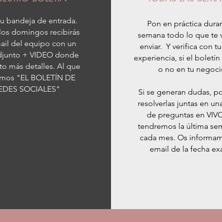
u bandeja de entrada.
Pon en práctica duran
los domingos recibirás
semana todo lo que te 
ail del equipo con un
enviar. Y verifica con t
djunto + VIDEO donde
experiencia, si el boletín
o más detalles. Al que
o no en tu negoci
amos "EL BOLETÍN DE
EDES SOCIALES"
Si se generan dudas, 
resolverlas juntas en un
de preguntas en VIV
tendremos la última se
cada mes. Os informa
email de la fecha ex