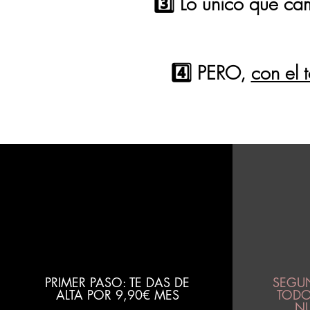
3️⃣ Lo único que ca
4️⃣ PERO,
con el 
¿Y 
PRIMER PASO: TE DAS DE
SEGUN
ALTA POR 9,90€ MES
TODO
NU