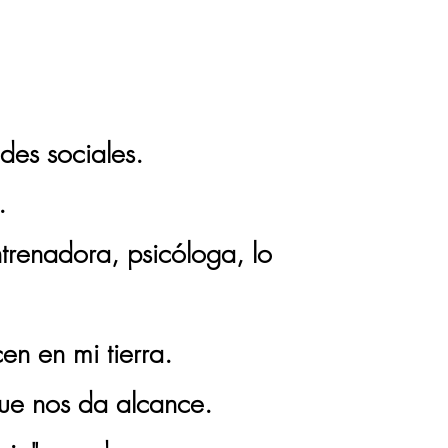
DÍA DE LO QUE
ES?
des sociales.
.
trenadora, psicóloga, lo
en en mi tierra.
ue nos da alcance.