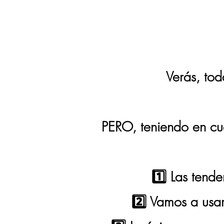
¿Y QUÉ IM
Verás, tod
PERO, teniendo en cue
1️⃣ Las tende
2️⃣ Vamos a usa