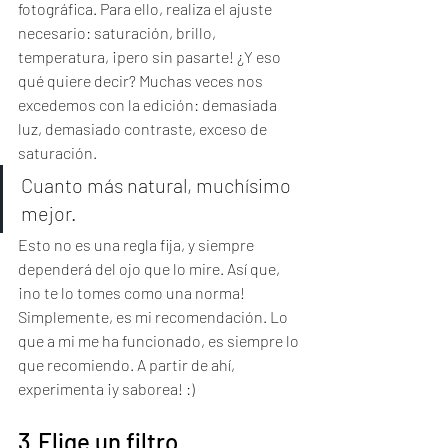
fotográfica. Para ello, realiza el ajuste 
necesario: saturación, brillo, 
temperatura, ¡pero sin pasarte! ¿Y eso 
qué quiere decir? Muchas veces nos 
excedemos con la edición: demasiada 
luz, demasiado contraste, exceso de 
saturación. 
Cuanto más natural, muchísimo 
mejor.
Esto no es una regla fija, y siempre 
dependerá del ojo que lo mire. Así que, 
¡no te lo tomes como una norma! 
Simplemente, es mi recomendación. Lo 
que a mi me ha funcionado, es siempre lo 
que recomiendo. A partir de ahí, 
experimenta ¡y saborea! :)
3.Elige un filtro