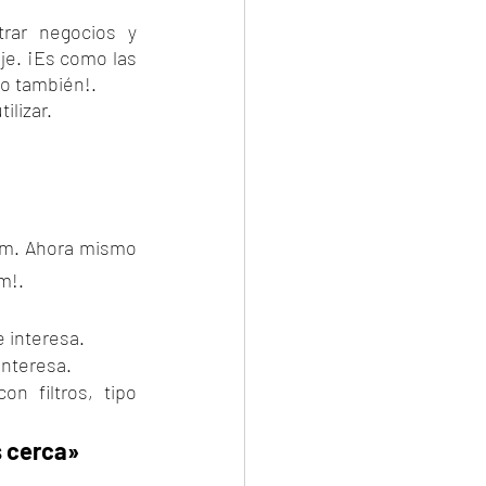
rar negocios y 
je. ¡Es como las 
lo también!.
ilizar.
am. Ahora mismo 
m!.
e interesa.
interesa.
n filtros, tipo 
 cerca» 