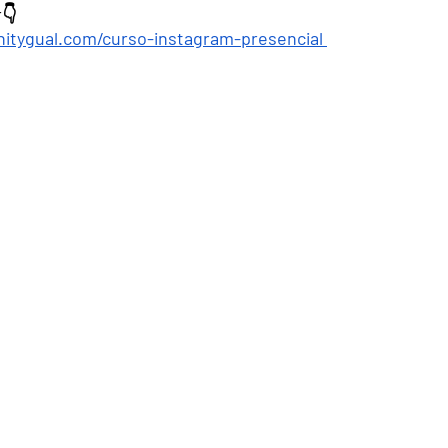
r👇
tygual.com/curso-instagram-presencial