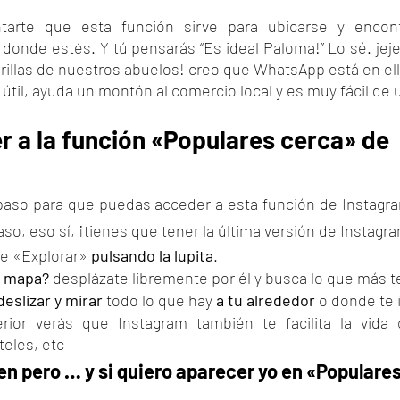
tarte que esta función sirve para ubicarse y encont
 donde estés. Y tú pensarás “Es ideal Paloma!” Lo sé. jeje
rillas de nuestros abuelos! creo que WhatsApp está en el
til, ayuda un montón al comercio local y es muy fácil de ut
 a la función «Populares cerca» de 
 paso para que puedas acceder a esta función de Instagr
aso, eso sí, ¡tienes que tener la última versión de Instagra
de «Explorar» 
pulsando la lupita
.
l mapa?
 desplázate libremente por él y busca lo que más t
deslizar y mirar
 todo lo que hay
 a tu alrededor
 o donde te 
rior verás que Instagram también te facilita la vida co
teles, etc
n pero … y si quiero aparecer yo en «Populares