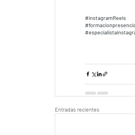
#instagramReels
#formacionpresencia
#especialistainstag
Entradas recientes