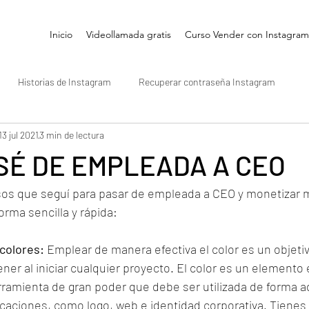
Inicio
Videollamada gratis
Curso Vender con Instagram
Historias de Instagram
Recuperar contraseña Instagram
13 jul 2021
3 min de lectura
Reels Instagram
Emprendedores
Hashtags en Instagram
SÉ DE EMPLEADA A CEO
sos que seguí para pasar de empleada a CEO y monetizar m
rma sencilla y rápida: 
 colores: 
Emplear de manera efectiva el color es un objeti
r al iniciar cualquier proyecto. El color es un elemento 
rramienta de gran poder que debe ser utilizada de forma 
icaciones, como logo, web e identidad corporativa. Tienes