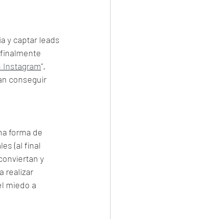
a y captar leads 
 finalmente 
n Instagram
". 
n conseguir 
na forma de 
s (al final 
onviertan y 
 realizar 
l miedo a 