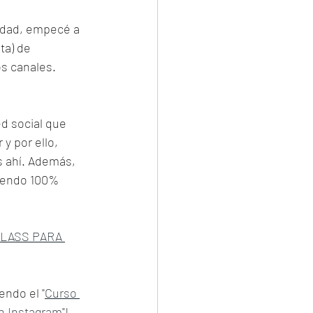
idad, empecé a 
ta) de 
os canales.
d social que 
y por ello, 
 ahí. Además, 
miendo 100% 
LASS PARA 
endo el "
Curso 
n Instagram
"! 