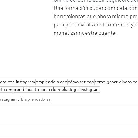
Una formación súper completa dond
herramientas que ahora mismo pre
para poder viralizar el contenido y 
monetizar nuestra cuenta.
nero con instagram
empleado a ceo
cómo ser ceo
como ganar dinero con
 tu emprendimiento
curso de reels
ategia instagram
Instagram
Emprendedores