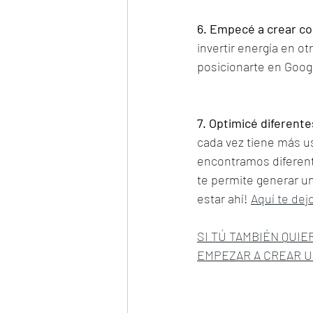
6. Empecé a crear co
invertir energía en ot
posicionarte en Googl
7. Optimicé diferente
cada vez tiene más us
encontramos diferen
te permite generar un
estar ahí! 
Aquí te dej
SI TÚ TAMBIÉN QUI
EMPEZAR A CREAR U