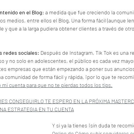
ntenido en el Blog:
 a medida que fue creciendo la comun
ros medios, entre ellos el Blog. Una forma fácil (aunque len
e y que a la larga pudiera obtener clientes a través de otr
s redes sociales: 
Después de Instagram, Tik Tok es una re
o y no solo en adolescentes, el público es cada vez mayor 
tes empresas que están empezando a poner sus anuncios
a comunidad de forma fácil y rápida, ¡por lo que te reco
o mi cuenta para que no te pierdas todos los tips.
ERES CONSEGUIRLO TE ESPERO EN LA PRÓXIMA MASTERC
NA ESTRATEGIA EN TU CUENTA
Y si ya la tienes ¡sin duda te recomi
Online de Cómo subir seguidores e