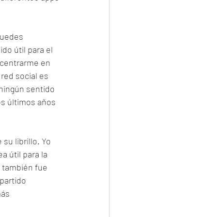
puedes 
o útil para el 
í centrarme en 
red social es 
ningún sentido 
os últimos años 
su librillo. Yo 
 útil para la 
 también fue 
partido 
más 