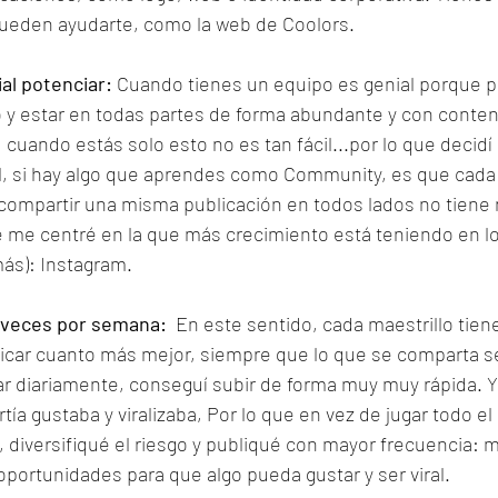
ueden ayudarte, como la web de Coolors.
ial potenciar:
 Cuando tienes un equipo es genial porque 
o y estar en todas partes de forma abundante y con contenid
 cuando estás solo esto no es tan fácil...por lo que decid
nal, si hay algo que aprendes como Community, es que cada 
 compartir una misma publicación en todos lados no tiene 
que me centré en la que más crecimiento está teniendo en l
más): Instagram.
5 veces por semana:
  En este sentido, cada maestrillo tiene 
licar cuanto más mejor, siempre que lo que se comparta sea
ar diariamente, conseguí subir de forma muy muy rápida. Y
ía gustaba y viralizaba, Por lo que en vez de jugar todo el 
 diversifiqué el riesgo y publiqué con mayor frecuencia: 
portunidades para que algo pueda gustar y ser viral. 