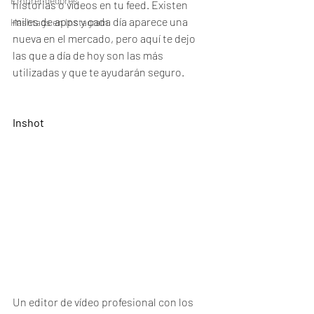
Emprendedores
historias o vídeos en tu feed. Existen 
miles de apps y cada día aparece una 
Hashtags en Instagram
nueva en el mercado, pero aquí te dejo 
las que a día de hoy son las más 
utilizadas y que te ayudarán seguro.
Inshot
Un editor de vídeo profesional con los 