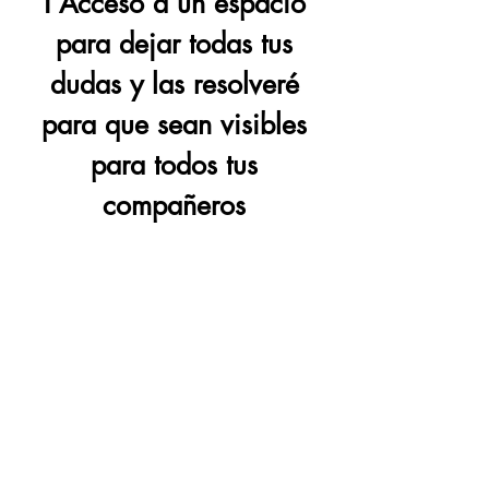
ℹ Acceso a un espacio
para dejar todas tus
dudas y las resolveré
para que sean visibles
para todos tus
compañeros
🎥 CLASE DE
INTELIGENCIA
ARTIFICIAL
💁‍♀️ Clase en Vivo con
Paloma de preguntas el